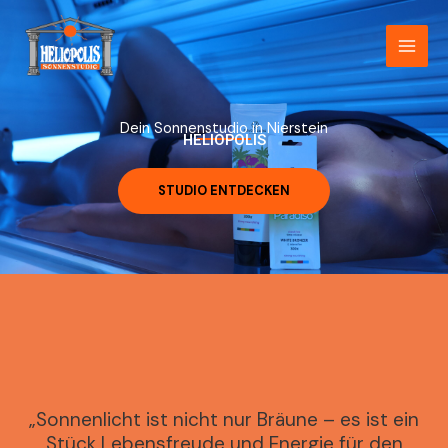
Zum
Inhalt
springen
Dein Sonnenstudio in Nierstein
HELIOPOLIS
STUDIO ENTDECKEN
„Sonnenlicht ist nicht nur Bräune – es ist ein
Stück Lebensfreude und Energie für den