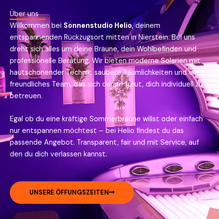
Über uns
Willkommen bei
Sonnenstudio Helio
, deinem
entspannenden Rückzugsort mitten in Nierstein. Bei uns
dreht sich alles um deine Bräune, dein Wohlbefinden und
professionelle Beratung. Wir bieten moderne Solarien mit
hautschonender Technik, saubere Räumlichkeiten und ein
freundliches Team, das sich darauf freut, dich individuell zu
betreuen.
Egal ob du eine kräftige Sommerbräune willst oder einfach
nur entspannen möchtest – bei Helio findest du das
passende Angebot. Transparent, fair und mit Service, auf
den du dich verlassen kannst.
UNSERE ÖFFUNGSZEITEN